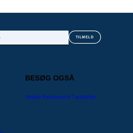
BESØG OGSÅ
Struktur Restaurant & Cocktailbar
y-