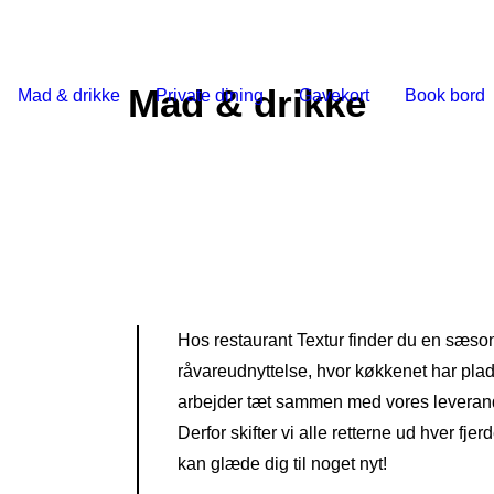
Mad & drikke
Mad & drikke
Private dining
Gavekort
Book bord
Hos restaurant Textur finder du en sæs
råvareudnyttelse, hvor køkkenet har plads
arbejder tæt sammen med vores leverandør
Derfor skifter vi alle retterne ud hver fj
kan glæde dig til noget nyt!