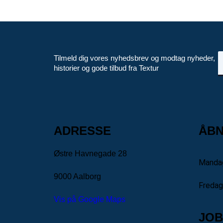
Tilmeld dig vores nyhedsbrev og modtag nyheder,
N
historier og gode tilbud fra Textur
ADRESSE
ÅBN
Østre Havnegade 28
Mandag
9000 Aalborg
Fredag
Vis på Google Maps
JOB