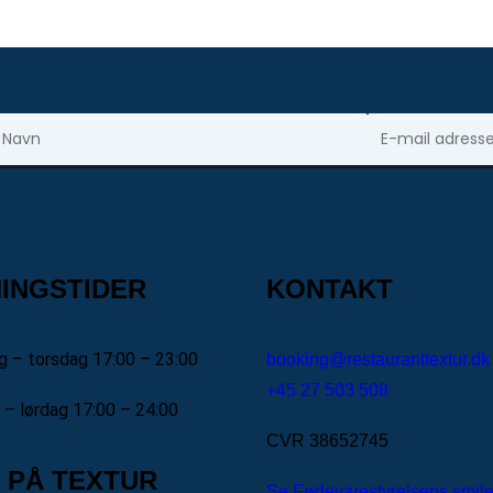
avn
E-mail adresse
INGSTIDER
KONTAKT
 – torsdag 17:00 – 23:00
booking@restauranttextur.dk
+45 27 503 508
 – lørdag 17:00 – 24:00
CVR 38652745
 PÅ TEXTUR
Se Fødevarestyrelsens smile